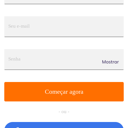
Seu e-mail
Senha
Mostrar
Começar agora
- ou -